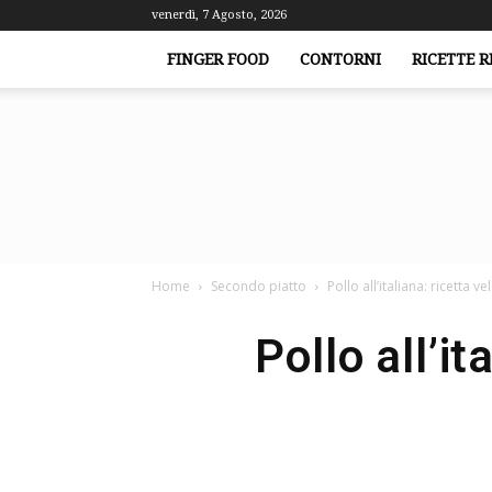
venerdì, 7 Agosto, 2026
FINGER FOOD
CONTORNI
RICETTE R
Home
Secondo piatto
Pollo all’italiana: ricett
Pollo all’i