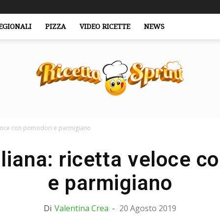
EGIONALI
PIZZA
VIDEO RICETTE
NEWS
a veloce con pomodori e parmigiano
RicettaSprint.it
taliana: ricetta veloce 
e parmigiano
Di
Valentina Crea
-
20 Agosto 2019