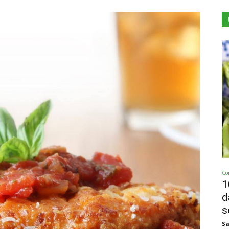
Co
1
d
s
Sa