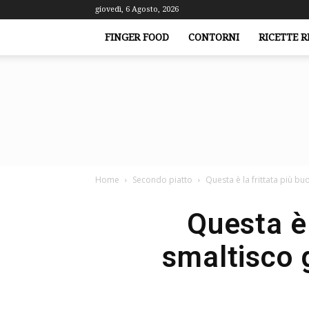
giovedì, 6 Agosto, 2026
FINGER FOOD
CONTORNI
RICETTE R
Home
Secondo piatto
Questa è la frittata più buo
Questa è 
smaltisco g