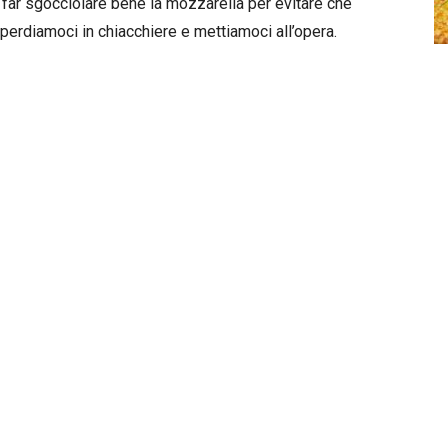
 è far sgocciolare bene la mozzarella per evitare che
n perdiamoci in chiacchiere e mettiamoci all’opera.