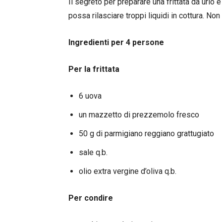
Il segreto per preparare una frittata da urlo
possa rilasciare troppi liquidi in cottura. No
Ingredienti per 4 persone
Per la frittata
6 uova
un mazzetto di prezzemolo fresco
50 g di parmigiano reggiano grattugiato
sale q.b.
olio extra vergine d’oliva q.b.
Per condire