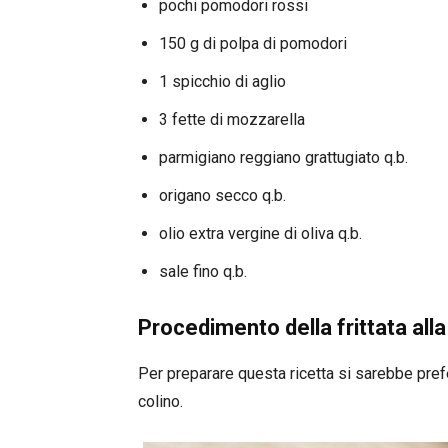
pochi pomodori rossi
150 g di polpa di pomodori
1 spicchio di aglio
3 fette di mozzarella
parmigiano reggiano grattugiato q.b.
origano secco q.b.
olio extra vergine di oliva q.b.
sale fino q.b.
Procedimento della frittata alla
Per preparare questa ricetta si sarebbe prefe
colino.