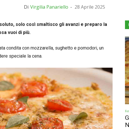
Di
Virgilia Panariello
-
28 Aprile 2025
ssoluto, solo così smaltisco gli avanzi e preparo la
osa vuoi di più.
rittata condita con mozzarella, sughetto e pomodori, un
ere speciale la cena.
Fi
G
N