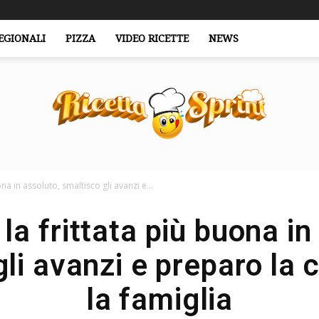
EGIONALI
PIZZA
VIDEO RICETTE
NEWS
na in assoluto, smaltisco gli avanzi e...
RicettaSprint.it
la frittata più buona in
li avanzi e preparo la 
la famiglia