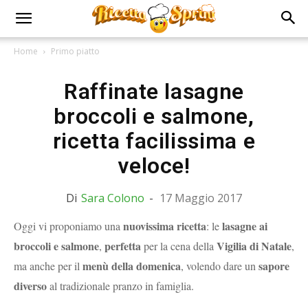
Home
Primo piatto
Raffinate lasagne
broccoli e salmone,
ricetta facilissima e
veloce!
Di
Sara Colono
-
17 Maggio 2017
nuovissima ricetta
lasagne ai
Oggi vi proponiamo una
: le
broccoli e salmone
perfetta
Vigilia di Natale
,
per la cena della
,
menù della domenica
sapore
ma anche per il
, volendo dare un
diverso
al tradizionale pranzo in famiglia.