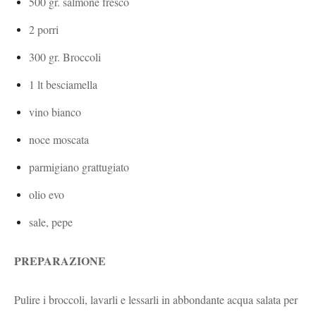
500 gr. salmone fresco
2 porri
300 gr. Broccoli
1 lt besciamella
vino bianco
noce moscata
parmigiano grattugiato
olio evo
sale, pepe
PREPARAZIONE
Pulire i broccoli, lavarli e lessarli in abbondante acqua salata per