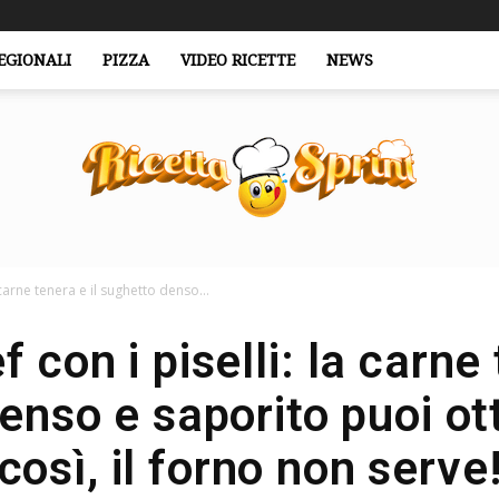
EGIONALI
PIZZA
VIDEO RICETTE
NEWS
 carne tenera e il sughetto denso...
RicettaSprint.it
 con i piselli: la carne 
enso e saporito puoi ott
così, il forno non serve