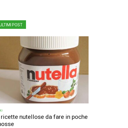
ULTIMI POST
ci
 ricette nutellose da fare in poche
osse