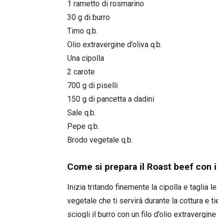
1 rametto di rosmarino
30 g di burro
Timo q.b.
Olio extravergine d’oliva q.b.
Una cipolla
2 carote
700 g di piselli
150 g di pancetta a dadini
Sale q.b.
Pepe q.b.
Brodo vegetale q.b.
Come si prepara il Roast beef con i 
Inizia tritando finemente la cipolla e taglia l
vegetale che ti servirà durante la cottura e t
sciogli il burro con un filo d’olio extravergi