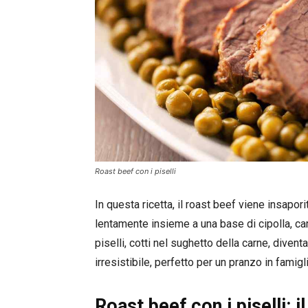
Roast beef con i piselli
In questa ricetta, il roast beef viene insapor
lentamente insieme a una base di cipolla, caro
piselli, cotti nel sughetto della carne, diven
irresistibile, perfetto per un pranzo in famig
Roast beef con i piselli: i