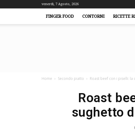
venerdì, 7 Agosto, 2026
FINGER FOOD
CONTORNI
RICETTE R
Home
Secondo piatto
Roast beef con i piselli: la
Roast beef
sughetto d