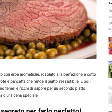
Sa
Qu
ba
pr
se
ito con erbe aromatiche, rosolato alla perfezione e cotto
te e pancetta che rende il piatto irresistibile. E poi i
tano teneri e ricchi di sapore per un secondo piatto
lia o una cena speciale.
l segreto per farlo perfetto!