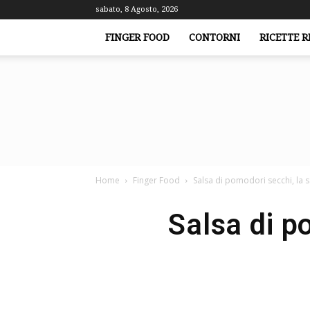
sabato, 8 Agosto, 2026
FINGER FOOD
CONTORNI
RICETTE R
Home
Finger Food
Salsa di pomodori secchi, la s
Salsa di p