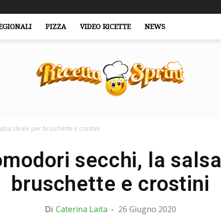
EGIONALI
PIZZA
VIDEO RICETTE
NEWS
alsa ideale per bruschette e crostini
RicettaSprint.it
omodori secchi, la salsa
bruschette e crostini
Di
Caterina Laita
-
26 Giugno 2020