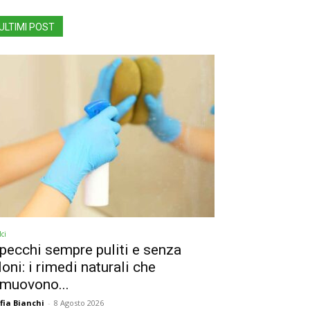
ULTIMI POST
ci
pecchi sempre puliti e senza
loni: i rimedi naturali che
imuovono...
fia Bianchi
-
8 Agosto 2026