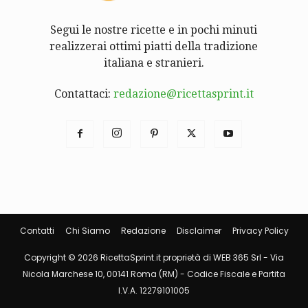
Segui le nostre ricette e in pochi minuti
realizzerai ottimi piatti della tradizione
italiana e stranieri.
Contattaci:
redazione@ricettasprint.it
Contatti
Chi Siamo
Redazione
Disclaimer
Privacy Policy
Copyright © 2026 RicettaSprint.it proprietà di WEB 365 Srl - Via
Nicola Marchese 10, 00141 Roma (RM) - Codice Fiscale e Partita
I.V.A. 12279101005