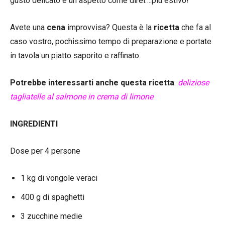
gusto delicato e un aspetto come direi….più estivo!
Avete una
cena
improvvisa? Questa è la
ricetta
che fa al
caso vostro, pochissimo tempo di preparazione e portate
in tavola un piatto saporito e raffinato.
Potrebbe interessarti anche questa ricetta
:
deliziose
tagliatelle al salmone in crema di limone
INGREDIENTI
Dose per 4 persone
1 kg di vongole veraci
400 g di spaghetti
3 zucchine medie