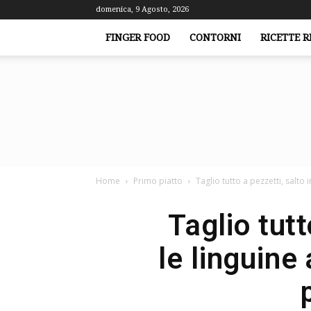
domenica, 9 Agosto, 2026
FINGER FOOD
CONTORNI
RICETTE R
Home
Primo piatto
Taglio tutto a pezzetti, salto i
Taglio tutt
le linguine 