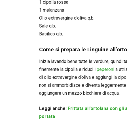
1 cipolla rossa
1 melanzana
Olio extravergine d’oliva q.b.
Sale q.b.
Basilico q.b.
Come si prepara le Linguine all’ort
Inizia lavando bene tutte le verdure, quindi t
finemente la cipolla e riduci i
peperoni
a stri
di olio extravergine d’oliva e aggiungi la ci
non si ammorbidisce e diventa leggermente do
aggiungere un mezzo bicchiere di acqua.
Leggi anche:
Frittata all’ortolana con gl
portata