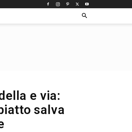
della e via:
 piatto salva
e