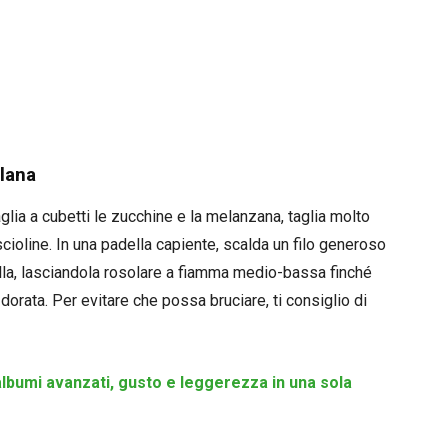
olana
aglia a cubetti le zucchine e la melanzana, taglia molto
scioline. In una padella capiente, scalda un filo generoso
polla, lasciandola rosolare a fiamma medio-bassa finché
rata. Per evitare che possa bruciare, ti consiglio di
i albumi avanzati, gusto e leggerezza in una sola