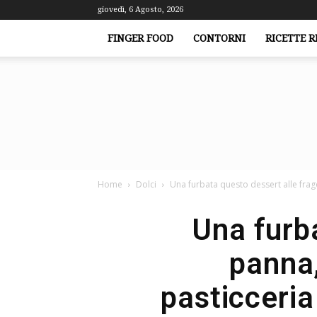
giovedì, 6 Agosto, 2026
FINGER FOOD
CONTORNI
RICETTE R
Home
Dolci
Una furbata questo dessert alle frago
Una furba
panna,
pasticceria