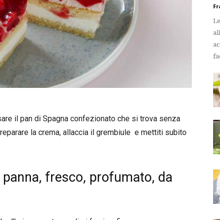
Fr
Le
al
ac
fa
usare il pan di Spagna confezionato che si trova senza
reparare la crema, allaccia il grembiule e mettiti subito
a panna, fresco, profumato, da