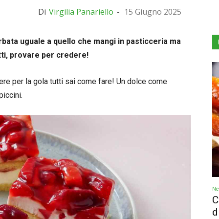
Di
Virgilia Panariello
-
15 Giugno 2025
furbata uguale a quello che mangi in pasticceria ma
utti, provare per credere!
re per la gola tutti sai come fare! Un dolce come
iccini.
Ne
C
d