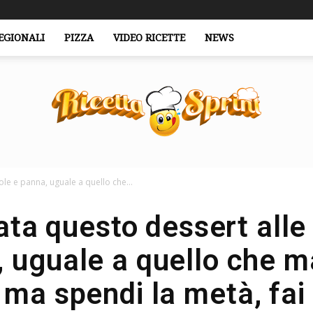
EGIONALI
PIZZA
VIDEO RICETTE
NEWS
le e panna, uguale a quello che...
RicettaSprint.it
ta questo dessert alle
 uguale a quello che m
 ma spendi la metà, fai