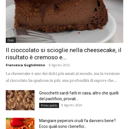
Dolci
Il cioccolato si scioglie nella cheesecake, il
risultato è cremoso e...
Francesca Guglielmino
-
8 Agosto 2026
La cheesecake è uno dei dolci più amati al mondo, ma la versione
al cioccolato ha qualcosa in più: una profondità di sapore che...
Gnocchetti sardi fatti in casa, altro che quelli
del pastificio, provali...
8 Agosto 2026
Primo piatto
Mangiare peperoni crudi fa davvero bene?
Ecco quali sono i benefici...