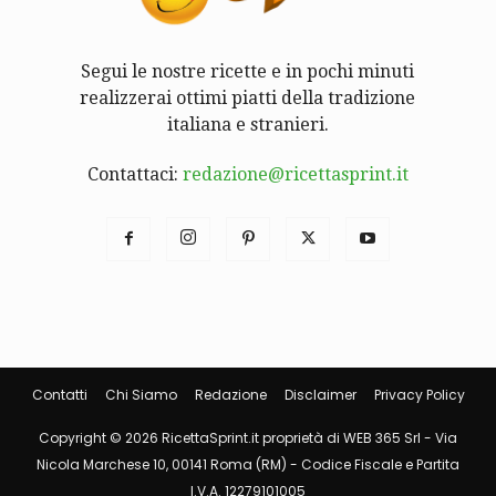
Segui le nostre ricette e in pochi minuti
realizzerai ottimi piatti della tradizione
italiana e stranieri.
Contattaci:
redazione@ricettasprint.it
Contatti
Chi Siamo
Redazione
Disclaimer
Privacy Policy
Copyright © 2026 RicettaSprint.it proprietà di WEB 365 Srl - Via
Nicola Marchese 10, 00141 Roma (RM) - Codice Fiscale e Partita
I.V.A. 12279101005