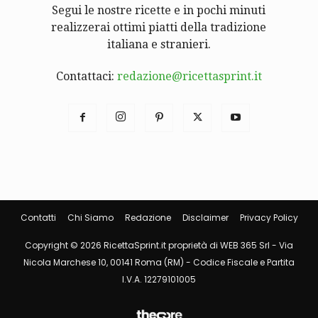
Segui le nostre ricette e in pochi minuti
realizzerai ottimi piatti della tradizione
italiana e stranieri.
Contattaci:
redazione@ricettasprint.it
Contatti
Chi Siamo
Redazione
Disclaimer
Privacy Policy
Copyright © 2026 RicettaSprint.it proprietà di WEB 365 Srl - Via
Nicola Marchese 10, 00141 Roma (RM) - Codice Fiscale e Partita
I.V.A. 12279101005