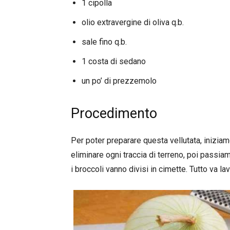
1 cipolla
olio extravergine di oliva q.b.
sale fino q.b.
1 costa di sedano
un po’ di prezzemolo
Procedimento
Per poter preparare questa vellutata, iniziamo
eliminare ogni traccia di terreno, poi passia
i broccoli vanno divisi in cimette. Tutto va la