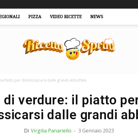
EGIONALI
PIZZA
VIDEO RICETTE
NEWS
o perfetto per disintossicarsi dalle grandi abbuffate
RicettaSprint.it
 di verdure: il piatto pe
ssicarsi dalle grandi a
Di
Virgilia Panariello
-
3 Gennaio 2023