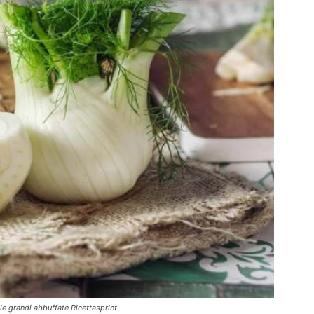
lle grandi abbuffate Ricettasprint