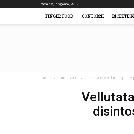
venerdì, 7 Agosto, 2026
FINGER FOOD
CONTORNI
RICETTE R
Home
Primo piatto
Vellutata di verdure: il piatt
Vellutata
disinto