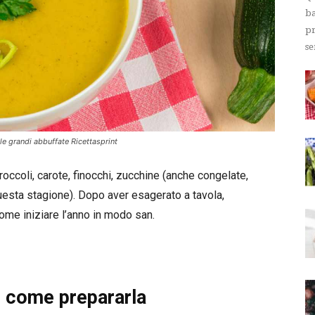
ba
pr
se
lle grandi abbuffate Ricettasprint
roccoli, carote, finocchi, zucchine (anche congelate,
questa stagione). Dopo aver esagerato a tavola,
ome iniziare l’anno in modo san.
o come prepararla