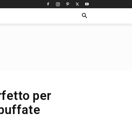
rfetto per
bbuffate