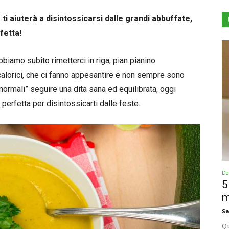
ti aiuterà a disintossicarsi dalle grandi abbuffate,
fetta!
bbiamo subito rimetterci in riga, pian pianino
 calorici, che ci fanno appesantire e non sempre sono
 “normali” seguire una dita sana ed equilibrata, oggi
perfetta per disintossicarti dalle feste.
Dol
5
m
Sa
Qu