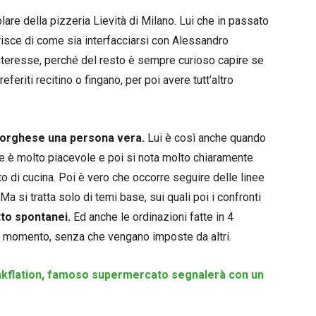
lare della pizzeria Lievità di Milano. Lui che in passato
ferisce di come sia interfacciarsi con Alessandro
nteresse, perché del resto è sempre curioso capire se
feriti recitino o fingano, per poi avere tutt’altro
 Borghese una persona vera.
Lui è così anche quando
are è molto piacevole e poi si nota molto chiaramente
to di cucina. Poi è vero che occorre seguire delle linee
Ma si tratta solo di temi base, sui quali poi i confronti
to spontanei.
Ed anche le ordinazioni fatte in 4
al momento, senza che vengano imposte da altri.
nkflation, famoso supermercato segnalerà con un