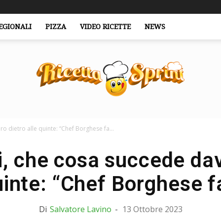
EGIONALI
PIZZA
VIDEO RICETTE
NEWS
o dietro alle quinte: “Chef Borghese fa...
RicettaSprint.it
i, che cosa succede da
uinte: “Chef Borghese f
Di
Salvatore Lavino
-
13 Ottobre 2023