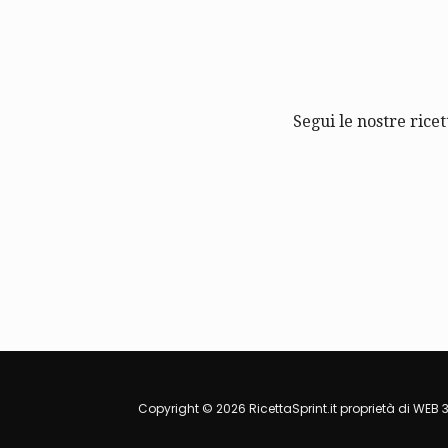
Segui le nostre ricet
Copyright © 2026 RicettaSprint.it proprietà di WEB 3