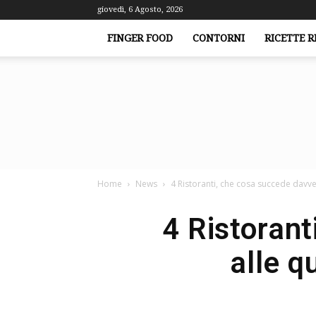
giovedì, 6 Agosto, 2026
FINGER FOOD
CONTORNI
RICETTE R
Home
News
4 Ristoranti, che cosa succede davver
4 Ristorant
alle q