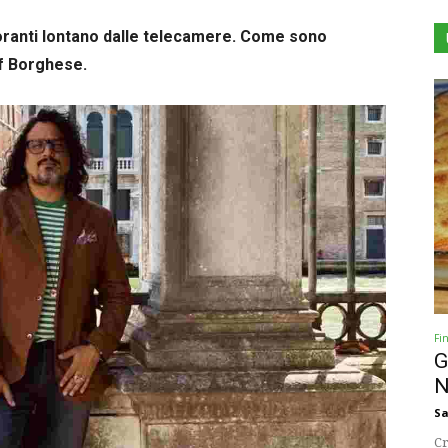
toranti lontano dalle telecamere. Come sono
f Borghese.
Fi
G
N
Sa
Cr