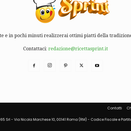
te e in pochi minuti realizzerai ottimi piatti della tradizione
Contattaci:
redazione@ricettasprint.it
Contatti
Ch
65 Srl - Via Nicola Marchese 10, 00141 Roma (RM) - Codice Fiscale e Partita