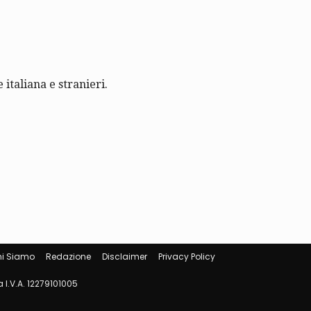
 italiana e stranieri.
i Siamo
Redazione
Disclaimer
Privacy Policy
 I.V.A. 12279101005