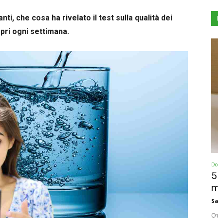
nti, che cosa ha rivelato il test sulla qualità dei
ri ogni settimana.
Dol
5
m
Sa
Qu