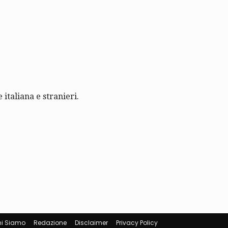
 italiana e stranieri.
i Siamo
Redazione
Disclaimer
Privacy Policy