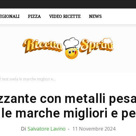
EGIONALI
PIZZA
VIDEO RICETTE
NEWS
 test svela le marche migliori e...
RicettaSprint.it
zante con metalli pesan
 le marche migliori e pe
Di
Salvatore Lavino
-
11 Novembre 2024