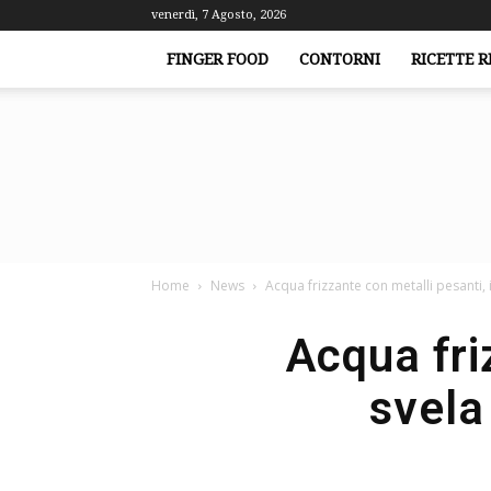
venerdì, 7 Agosto, 2026
FINGER FOOD
CONTORNI
RICETTE R
Home
News
Acqua frizzante con metalli pesanti, il
Acqua friz
svela