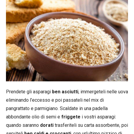
Prendete gli asparagi
ben asciutti
, immergeteli nelle uova
eliminando l’eccesso e poi passateli nel mix di
pangrattato e parmigiano. Scaldate in una padella
abbondante olio di semi e
friggete
i vostri asparagi:
quando saranno
dorati
trasferiteli su carta assorbente, poi
serviteli
ben caldi e croccanti
, con un’ultimo pizzico di