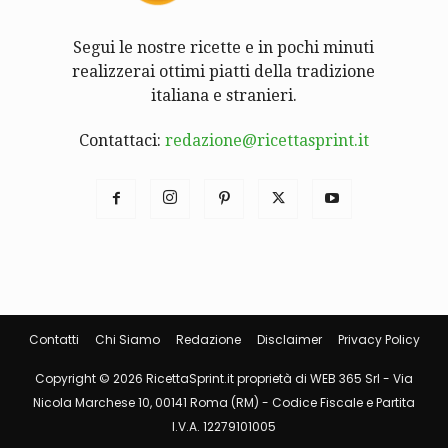
Segui le nostre ricette e in pochi minuti
realizzerai ottimi piatti della tradizione
italiana e stranieri.
Contattaci:
redazione@ricettasprint.it
Contatti
Chi Siamo
Redazione
Disclaimer
Privacy Policy
Copyright © 2026 RicettaSprint.it proprietà di WEB 365 Srl - Via
Nicola Marchese 10, 00141 Roma (RM) - Codice Fiscale e Partita
I.V.A. 12279101005