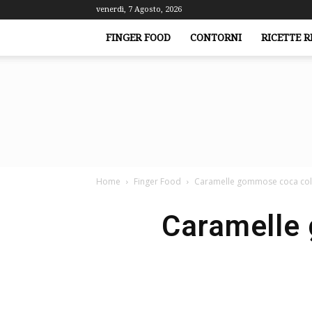
venerdì, 7 Agosto, 2026
FINGER FOOD
CONTORNI
RICETTE R
Home
Finger Food
Caramelle gommose coca cola 
Caramelle 