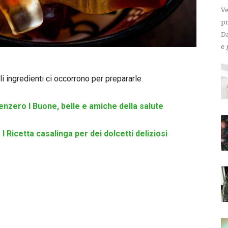
Ve
pr
Da
e 
 ingredienti ci occorrono per prepararle.
nzero l Buone, belle e amiche della salute
l Ricetta casalinga per dei dolcetti deliziosi