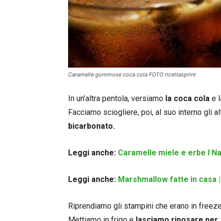
Caramelle gommose coca cola FOTO ricettasprint
In un’altra pentola, versiamo
la coca cola
e l
Facciamo sciogliere, poi, al suo interno gli al
bicarbonato.
Leggi anche:
Caramelle miele e erbe l Na
Leggi anche:
Marshmallow fatte in casa |
Riprendiamo gli stampini che erano in freezer 
Mettiamo in frigo e
lasciamo riposare per 