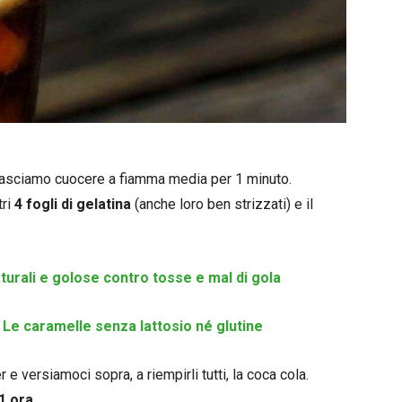
asciamo cuocere a fiamma media per 1 minuto.
tri
4 fogli di gelatina
(anche loro ben strizzati) e il
turali e golose contro tosse e mal di gola
 Le caramelle senza lattosio né glutine
e versiamoci sopra, a riempirli tutti, la coca cola.
1 ora
.