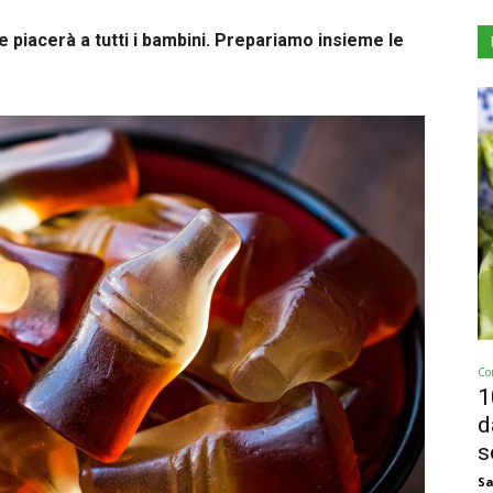
piacerà a tutti i bambini. Prepariamo insieme le
Co
1
d
s
Sa