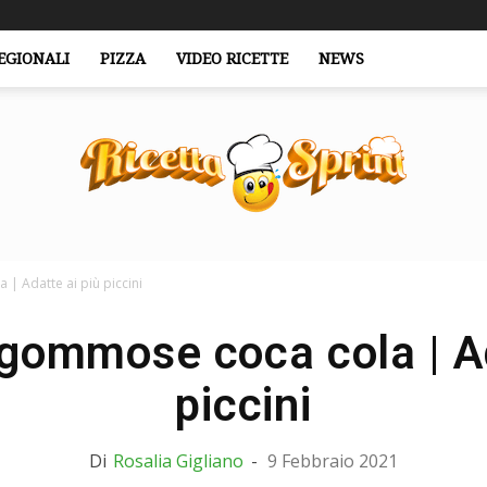
EGIONALI
PIZZA
VIDEO RICETTE
NEWS
| Adatte ai più piccini
RicettaSprint.it
gommose coca cola | Ad
piccini
Di
Rosalia Gigliano
-
9 Febbraio 2021