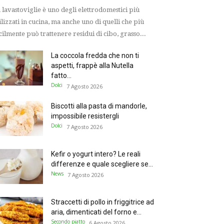
 lavastoviglie è uno degli elettrodomestici più
ilizzati in cucina, ma anche uno di quelli che più
cilmente può trattenere residui di cibo, grasso...
La coccola fredda che non ti
aspetti, frappè alla Nutella
fatto...
Dolci
7 Agosto 2026
Biscotti alla pasta di mandorle,
impossibile resistergli
Dolci
7 Agosto 2026
Kefir o yogurt intero? Le reali
differenze e quale scegliere se...
News
7 Agosto 2026
Straccetti di pollo in friggitrice ad
aria, dimenticati del forno e...
Secondo piatto
6 Agosto 2026