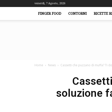
venerdì, 7 Agosto, 2026
FINGER FOOD
CONTORNI
RICETTE R
Home
News
Cassetti che puzzano di muffa? Ti do l
Cassetti
soluzione f