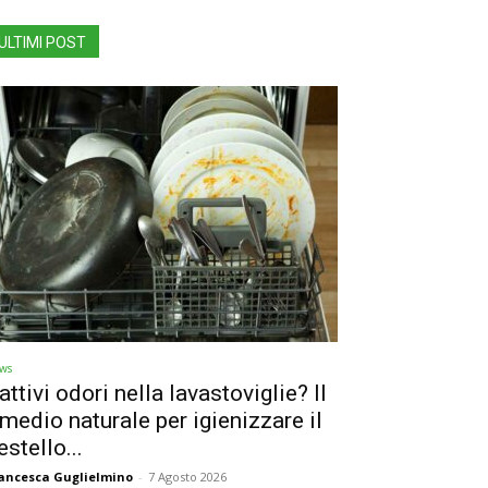
ULTIMI POST
ws
attivi odori nella lavastoviglie? Il
imedio naturale per igienizzare il
estello...
ancesca Guglielmino
-
7 Agosto 2026