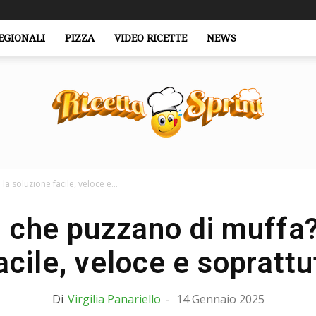
EGIONALI
PIZZA
VIDEO RICETTE
NEWS
a soluzione facile, veloce e...
RicettaSprint.it
 che puzzano di muffa?
acile, veloce e soprattu
Di
Virgilia Panariello
-
14 Gennaio 2025