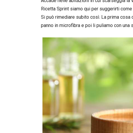
Accade nelle abitazioni in cui scarseggia la v
Ricetta Sprint siamo qui per suggerirti com
Si può rimediare subito così. La prima cosa d
panno in microfibra e poi li puliamo con una 