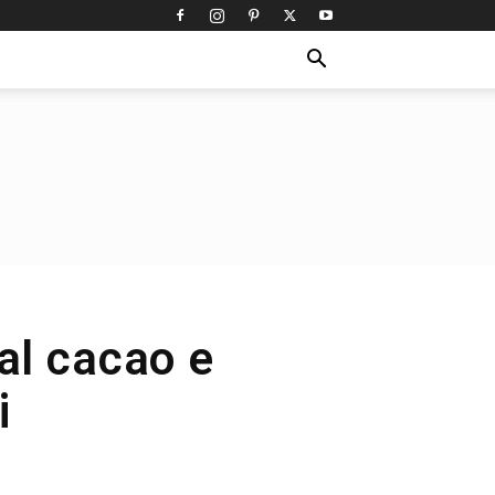
 al cacao e
i