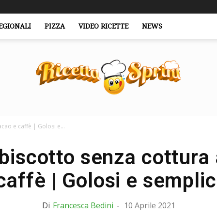
EGIONALI
PIZZA
VIDEO RICETTE
NEWS
acao e caffè | Golosi e...
RicettaSprint.it
 biscotto senza cottura
caffè | Golosi e semplic
Di
Francesca Bedini
-
10 Aprile 2021