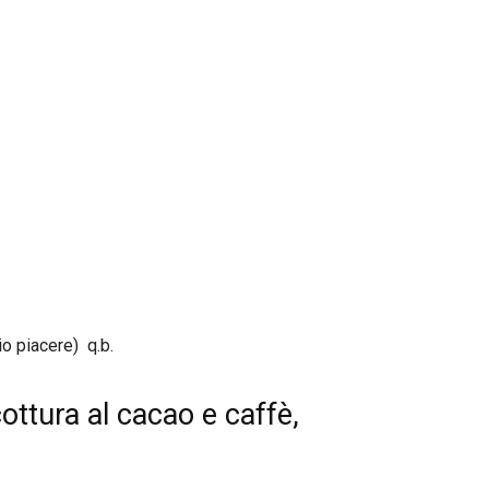
io piacere) q.b.
ottura al cacao e caffè,