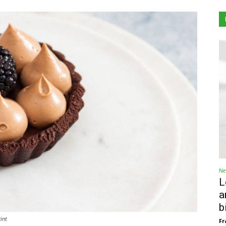
Ne
L
a
b
int
Fr