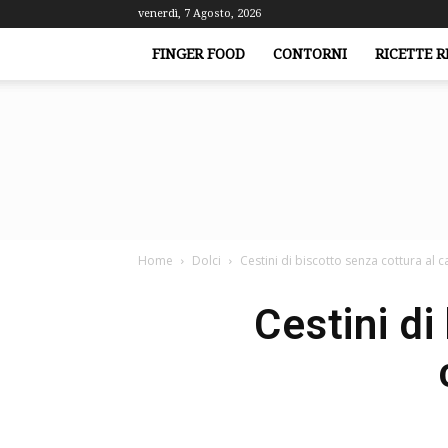
venerdì, 7 Agosto, 2026
FINGER FOOD
CONTORNI
RICETTE R
Home
Dolci
Cestini di biscotto senza cottura al c
Cestini di