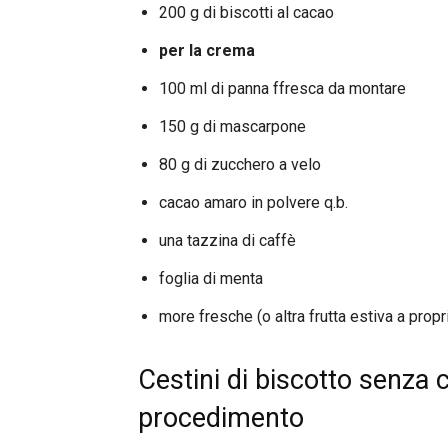
200 g di biscotti al cacao
per la crema
100 ml di panna ffresca da montare
150 g di mascarpone
80 g di zucchero a velo
cacao amaro in polvere q.b.
una tazzina di caffè
foglia di menta
more fresche (o altra frutta estiva a propr
Cestini di biscotto senza c
procedimento