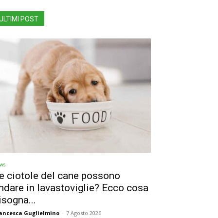
ULTIMI POST
ws
e ciotole del cane possono
ndare in lavastoviglie? Ecco cosa
isogna...
ancesca Guglielmino
-
7 Agosto 2026