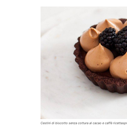
Cestini di biscotto senza cottura al cacao e caffè ricettaspr