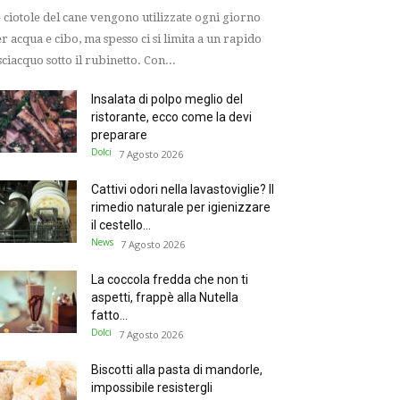
 ciotole del cane vengono utilizzate ogni giorno
r acqua e cibo, ma spesso ci si limita a un rapido
sciacquo sotto il rubinetto. Con...
Insalata di polpo meglio del
ristorante, ecco come la devi
preparare
Dolci
7 Agosto 2026
Cattivi odori nella lavastoviglie? Il
rimedio naturale per igienizzare
il cestello...
News
7 Agosto 2026
La coccola fredda che non ti
aspetti, frappè alla Nutella
fatto...
Dolci
7 Agosto 2026
Biscotti alla pasta di mandorle,
impossibile resistergli