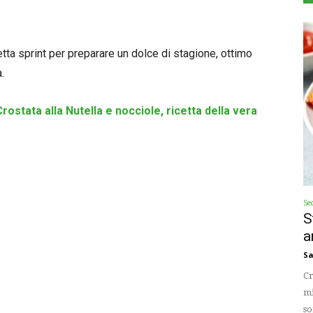
icetta sprint per preparare un dolce di stagione, ottimo
.
Crostata alla Nutella e nocciole, ricetta della vera
Se
S
a
Sa
Cr
mi
so