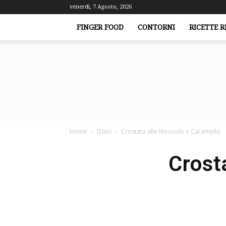
venerdì, 7 Agosto, 2026
FINGER FOOD
CONTORNI
RICETTE R
Home
Dolci
Crostata alle Nocciole e Caramello
Crost