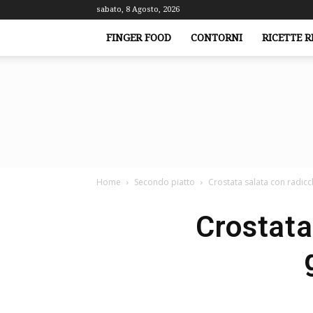
sabato, 8 Agosto, 2026
FINGER FOOD
CONTORNI
RICETTE R
Home
Secondo piatto
Crostata salata con radic
Crostata