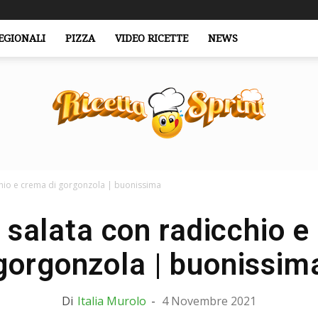
EGIONALI
PIZZA
VIDEO RICETTE
NEWS
chio e crema di gorgonzola | buonissima
RicettaSprint.it
 salata con radicchio e
gorgonzola | buonissim
Di
Italia Murolo
-
4 Novembre 2021