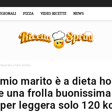
EGIONALI
PIZZA
VIDEO RICETTE
NEWS
mparato a fare anche...
RicettaSprint.it
mio marito è a dieta ho
e una frolla buonissima 
per leggera solo 120 k