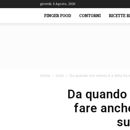
giovedì, 6 Agosto, 2026
FINGER FOOD
CONTORNI
RICETTE R
Home
Dolci
Da quando mio marito è a dieta ho i
Da quando 
fare anch
su