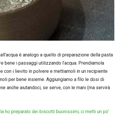
 all’acqua è analogo a quello di preparazione della pasta
e bene i passaggi utilizzando l’acqua. Prendiamola
e con i lievito in polvere e mettiamoli in un recipiente
li per bene insieme. Aggiungiamo a filo le dosi di
ne anche aiutandoci, se serve, con le mani (ma servirà
la ho preparato dei biscotti buonissimi, ci metti un po’