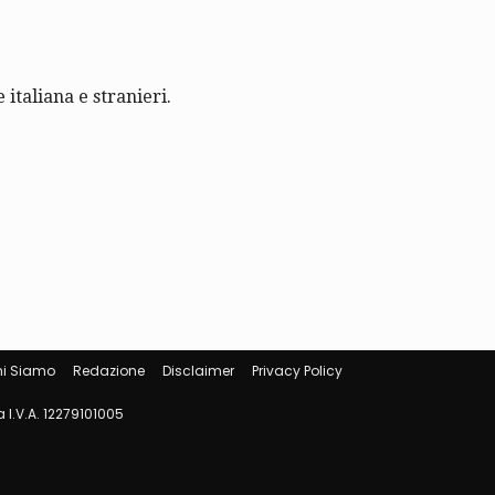
 italiana e stranieri.
i Siamo
Redazione
Disclaimer
Privacy Policy
 I.V.A. 12279101005