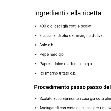
Ingredienti della ricetta
400 g di ceci già cotti e scolati
2 cucchiai di olio extravergine d’oliva
Sale q.b.
Pepe nero q.b.
Paprika dolce o affumicata q.b.
Rosmarino tritato q.b.
Procedimento passo passo dell
Scolate accuratamente i ceci già cotti eli
Asciugateli con carta da cucina per rimuov