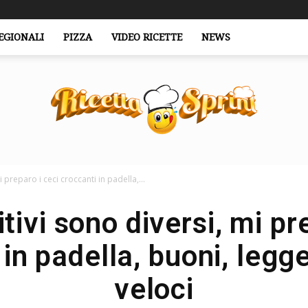
EGIONALI
PIZZA
VIDEO RICETTE
NEWS
i preparo i ceci croccanti in padella,...
RicettaSprint.it
itivi sono diversi, mi pr
 in padella, buoni, legge
veloci