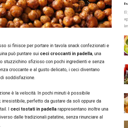
Fr
Il
ap
in
so si finisce per portare in tavola snack confezionati e
uina può puntare sui
ceci croccanti in padella
, una
o stuzzichino sfizioso con pochi ingredienti e senza
enza croccante e al gusto delicato, i ceci diventano
 di soddisfazione.
one è la velocità. In pochi minuti è possibile
irresistibile, perfetto da gustare da soli oppure da
ail. I
ceci tostati in padella
rappresentano inoltre una
iverso dalle tradizionali patatine, senza rinunciare al
.