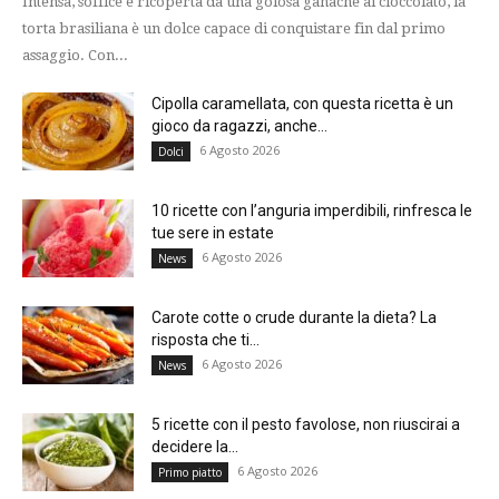
Intensa, soffice e ricoperta da una golosa ganache al cioccolato, la
torta brasiliana è un dolce capace di conquistare fin dal primo
assaggio. Con...
Cipolla caramellata, con questa ricetta è un
gioco da ragazzi, anche...
6 Agosto 2026
Dolci
10 ricette con l’anguria imperdibili, rinfresca le
tue sere in estate
6 Agosto 2026
News
Carote cotte o crude durante la dieta? La
risposta che ti...
6 Agosto 2026
News
5 ricette con il pesto favolose, non riuscirai a
decidere la...
6 Agosto 2026
Primo piatto