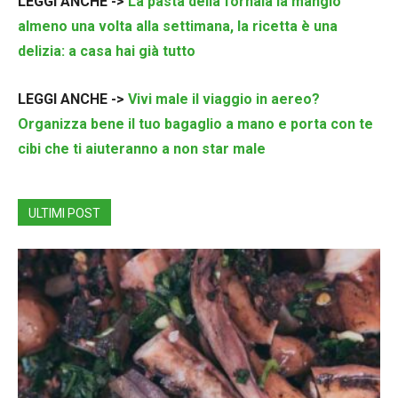
LEGGI ANCHE ->
La pasta della fornaia la mangio
almeno una volta alla settimana, la ricetta è una
delizia: a casa hai già tutto
LEGGI ANCHE ->
Vivi male il viaggio in aereo?
Organizza bene il tuo bagaglio a mano e porta con te
cibi che ti aiuteranno a non star male
ULTIMI POST