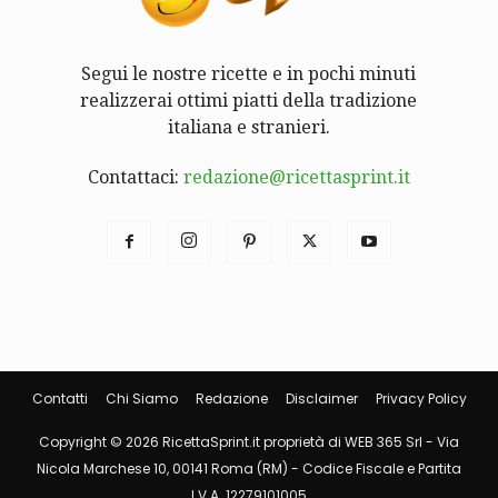
Segui le nostre ricette e in pochi minuti
realizzerai ottimi piatti della tradizione
italiana e stranieri.
Contattaci:
redazione@ricettasprint.it
Contatti
Chi Siamo
Redazione
Disclaimer
Privacy Policy
Copyright © 2026 RicettaSprint.it proprietà di WEB 365 Srl - Via
Nicola Marchese 10, 00141 Roma (RM) - Codice Fiscale e Partita
I.V.A. 12279101005