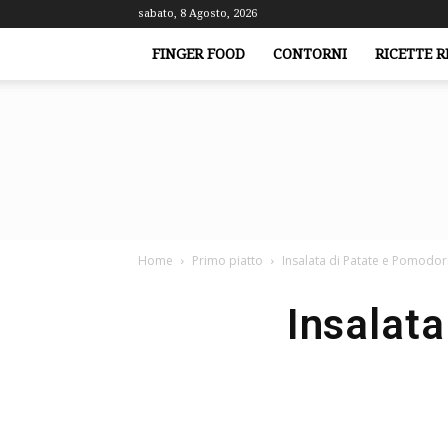
sabato, 8 Agosto, 2026
FINGER FOOD
CONTORNI
RICETTE R
Home
Primo piatto
Insalata di Patate e Pomodori,
Insalata