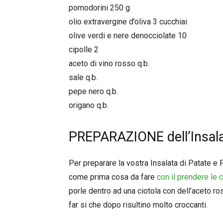
pomodorini 250 g
olio extravergine d’oliva 3 cucchiai
olive verdi e nere denocciolate 10
cipolle 2
aceto di vino rosso q.b.
sale q.b.
pepe nero q.b.
origano q.b.
PREPARAZIONE dell’Insala
Per preparare la vostra Insalata di Patate e 
come prima cosa da fare
con il prendere le c
porle dentro ad una ciotola con dell’aceto ro
far si che dopo risultino molto croccanti.