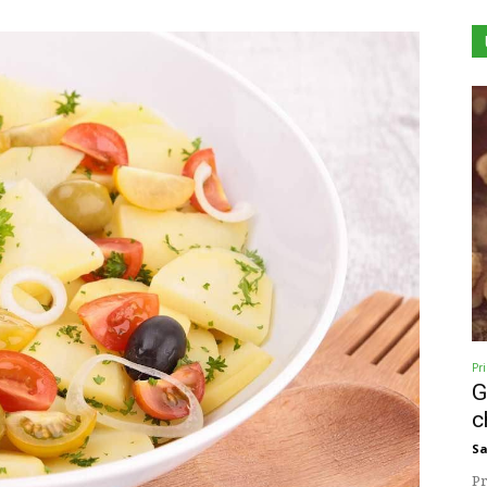
Pr
G
c
Sa
Pr