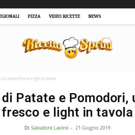
EGIONALI
PIZZA
VIDEO RICETTE
NEWS
 un piatto fresco e light in tavola
RicettaSprint.it
 di Patate e Pomodori, 
fresco e light in tavola
Di
Salvatore Lavino
-
21 Giugno 2019