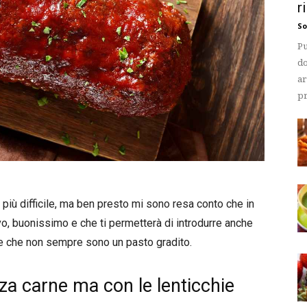
r
So
Pu
do
ar
pr
iù difficile, ma ben presto mi sono resa conto che in
o, buonissimo e che ti permetterà di introdurre anche
hie che non sempre sono un pasto gradito.
za carne ma con le lenticchie