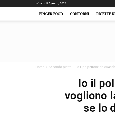
sabato, 8 Agosto, 2026
FINGER FOOD
CONTORNI
RICETTE R
Home
Secondo piatto
Io il polpettone da quando 
Io il p
vogliono l
se lo 