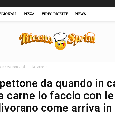
EGIONALI
PIZZA
VIDEO RICETTE
NEWS
in casa non vogliono la carne lo...
RicettaSprint.it
olpettone da quando in 
a carne lo faccio con le
divorano come arriva in