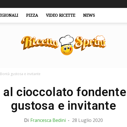
EGIONALI
PIZZA
VIDEO RICETTE
NEWS
 Bontà gustosa e invitante
RicettaSprint.it
 al cioccolato fondente
gustosa e invitante
Di
Francesca Bedini
-
28 Luglio 2020