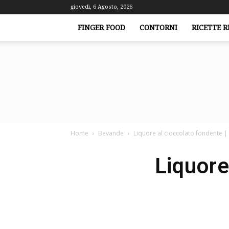
giovedì, 6 Agosto, 2026
FINGER FOOD
CONTORNI
RICETTE R
Home
Bevande
Liquore al cioccolato fondente |
Liquore