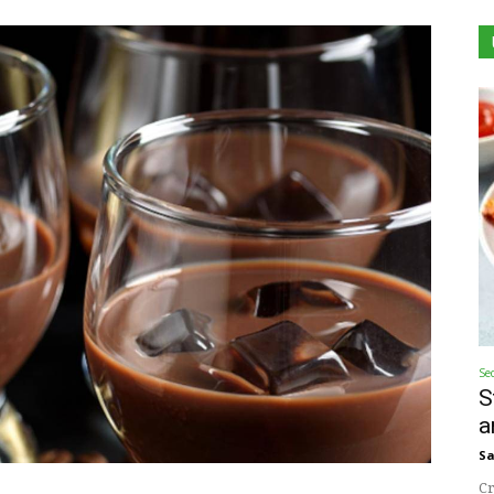
Se
S
a
Sa
Cr