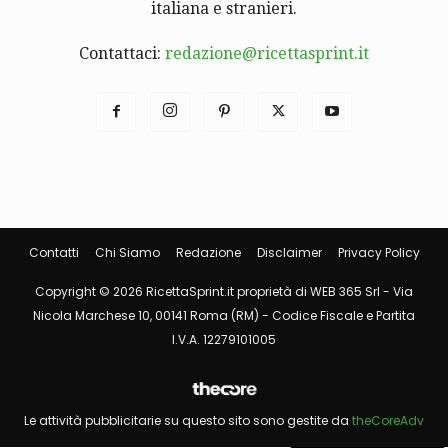
italiana e stranieri.
Contattaci:
redazione@ricettasprint.it
Contatti
Chi Siamo
Redazione
Disclaimer
Privacy Policy
Copyright © 2026 RicettaSprint.it proprietà di WEB 365 Srl - Via
Nicola Marchese 10, 00141 Roma (RM) - Codice Fiscale e Partita
I.V.A. 12279101005
Le attività pubblicitarie su questo sito sono gestite da
theCoreAdv