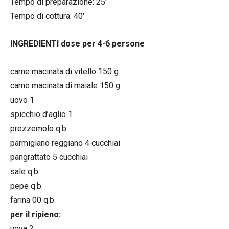
Tempo di preparazione: 25′
Tempo di cottura: 40′
INGREDIENTI dose per 4-6 persone
carne macinata di vitello 150 g
carne macinata di maiale 150 g
uovo 1
spicchio d’aglio 1
prezzemolo q.b.
parmigiano reggiano 4 cucchiai
pangrattato 5 cucchiai
sale q.b.
pepe q.b.
farina 00 q.b.
per il ripieno:
uova 2