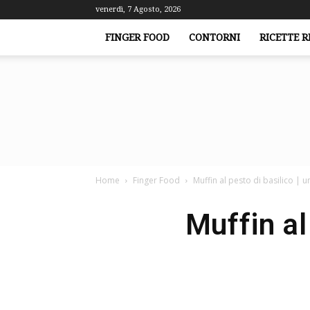
venerdì, 7 Agosto, 2026
FINGER FOOD
CONTORNI
RICETTE R
Home
Finger Food
Muffin al pesto di basilico | u
Muffin al