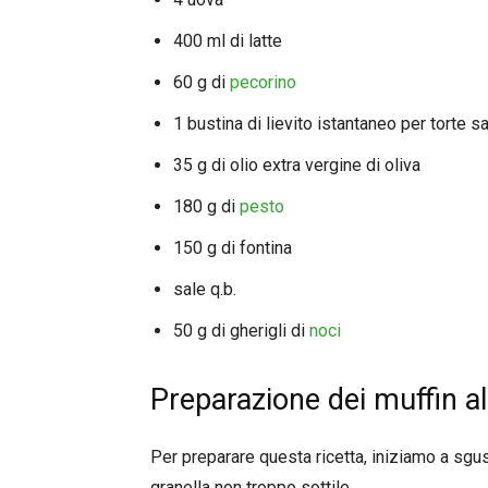
400 ml di latte
60 g di
pecorino
1 bustina di lievito istantaneo per torte s
35 g di olio extra vergine di oliva
180 g di
pesto
150 g di fontina
sale q.b.
50 g di gherigli di
noci
Preparazione dei muffin a
Per preparare questa ricetta, iniziamo a sgus
granella non troppo sottile.