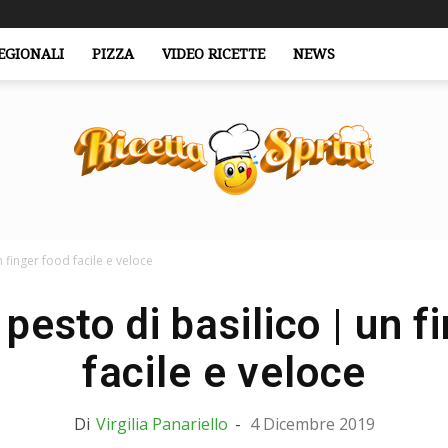
EGIONALI
PIZZA
VIDEO RICETTE
NEWS
n finger food facile e veloce
RicettaSprint.it
 pesto di basilico | un f
facile e veloce
Di
Virgilia Panariello
-
4 Dicembre 2019