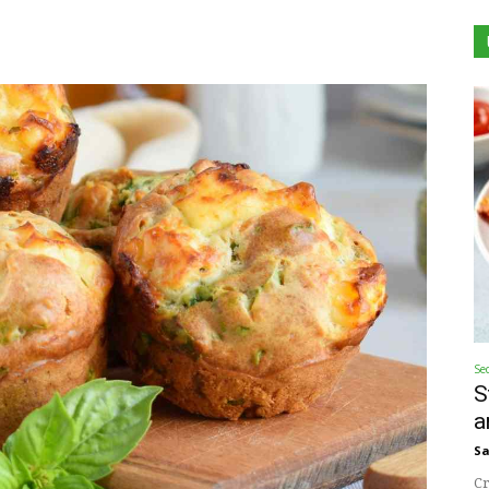
Se
S
a
Sa
Cr