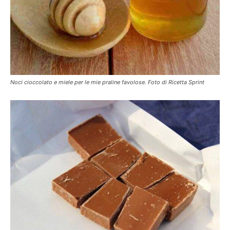
Noci cioccolato e miele per le mie praline favolose. Foto di Ricetta Sprint