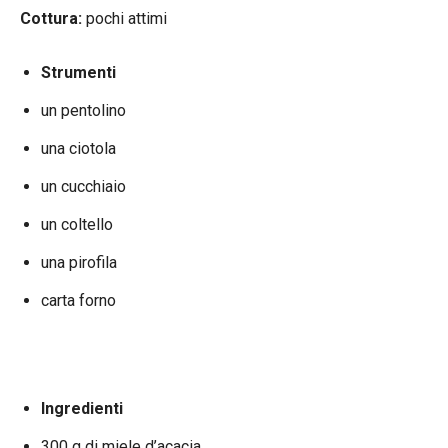
Cottura:
pochi attimi
Strumenti
un pentolino
una ciotola
un cucchiaio
un coltello
una pirofila
carta forno
Ingredienti
300 g di miele d’acacia