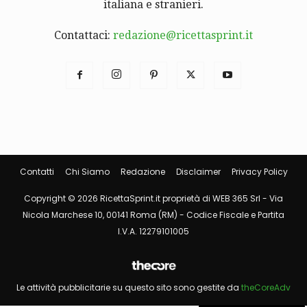
italiana e stranieri.
Contattaci:
redazione@ricettasprint.it
Contatti
Chi Siamo
Redazione
Disclaimer
Privacy Policy
Copyright © 2026 RicettaSprint.it proprietà di WEB 365 Srl - Via
Nicola Marchese 10, 00141 Roma (RM) - Codice Fiscale e Partita
I.V.A. 12279101005
Le attività pubblicitarie su questo sito sono gestite da
theCoreAdv