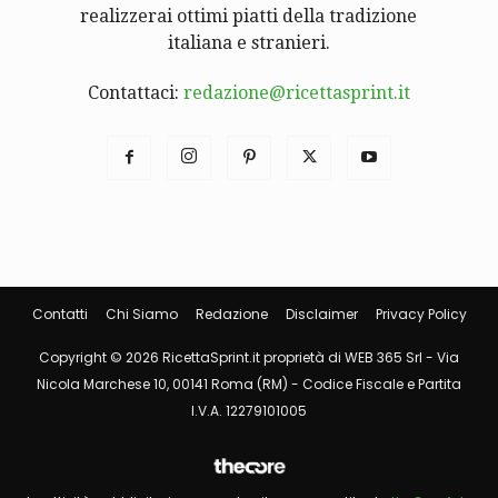
realizzerai ottimi piatti della tradizione
italiana e stranieri.
Contattaci:
redazione@ricettasprint.it
Contatti
Chi Siamo
Redazione
Disclaimer
Privacy Policy
Copyright © 2026 RicettaSprint.it proprietà di WEB 365 Srl - Via
Nicola Marchese 10, 00141 Roma (RM) - Codice Fiscale e Partita
I.V.A. 12279101005