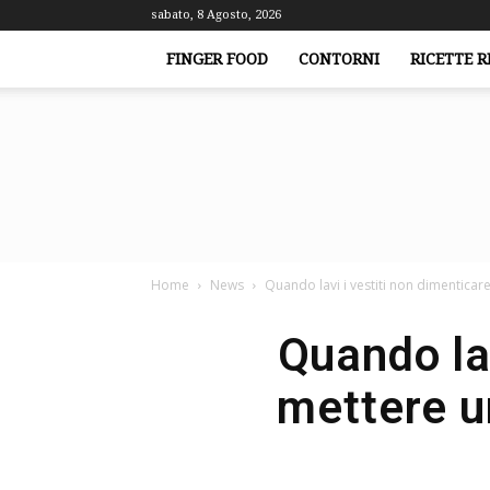
sabato, 8 Agosto, 2026
FINGER FOOD
CONTORNI
RICETTE R
Home
News
Quando lavi i vestiti non dimenticare
Quando lav
mettere u