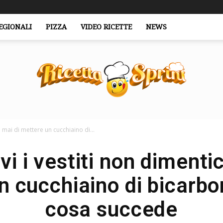
EGIONALI
PIZZA
VIDEO RICETTE
NEWS
 mai di mettere un cucchiaino di...
RicettaSprint.it
i i vestiti non dimenti
n cucchiaino di bicarbo
cosa succede