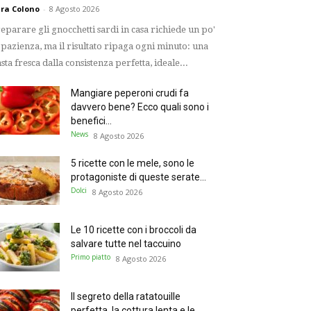
ra Colono
-
8 Agosto 2026
eparare gli gnocchetti sardi in casa richiede un po'
 pazienza, ma il risultato ripaga ogni minuto: una
sta fresca dalla consistenza perfetta, ideale...
Mangiare peperoni crudi fa
davvero bene? Ecco quali sono i
benefici...
News
8 Agosto 2026
5 ricette con le mele, sono le
protagoniste di queste serate...
Dolci
8 Agosto 2026
Le 10 ricette con i broccoli da
salvare tutte nel taccuino
Primo piatto
8 Agosto 2026
Il segreto della ratatouille
perfetta, la cottura lenta e le