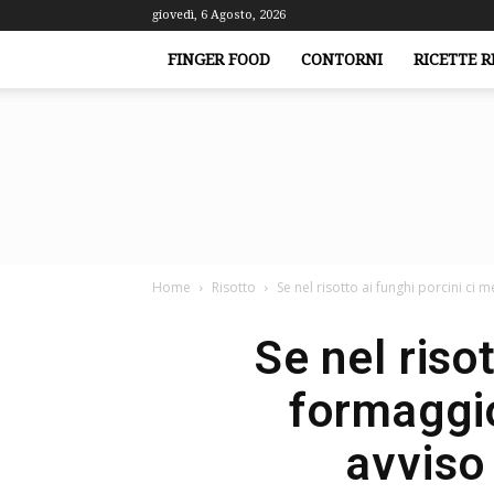
giovedì, 6 Agosto, 2026
FINGER FOOD
CONTORNI
RICETTE R
Home
Risotto
Se nel risotto ai funghi porcini ci m
Se nel riso
formaggio
avviso