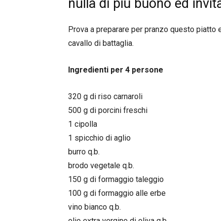
nulla di più buono ed invit
Prova a preparare per pranzo questo piatto e 
cavallo di battaglia.
Ingredienti per 4 persone
320 g di riso carnaroli
500 g di porcini freschi
1 cipolla
1 spicchio di aglio
burro q.b.
brodo vegetale q.b.
150 g di formaggio taleggio
100 g di formaggio alle erbe
vino bianco q.b.
olio extra vergine di oliva q.b.