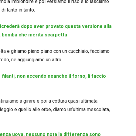
iamola imbiondire e poi versiamo il riso e lo lasciamo
di tanto in tanto.
i ricrederà dopo aver provato questa versione alla
a bomba che merita scarpetta
olta e giriamo piano piano con un cucchiaio, facciamo
brodo, ne aggiungiamo un altro.
 filanti, non accendo neanche il forno, li faccio
inuiamo a girare e poi a cottura quasi ultimata
aleggio e quello alle erbe, diamo un’ultima mescolata,
senza uova, nessuno nota la differenza sono