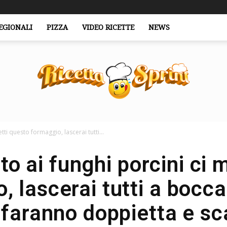
EGIONALI
PIZZA
VIDEO RICETTE
NEWS
etti questo formaggio, lascerai tutti...
RicettaSprint.it
tto ai funghi porcini ci 
, lascerai tutti a bocca 
 faranno doppietta e sc