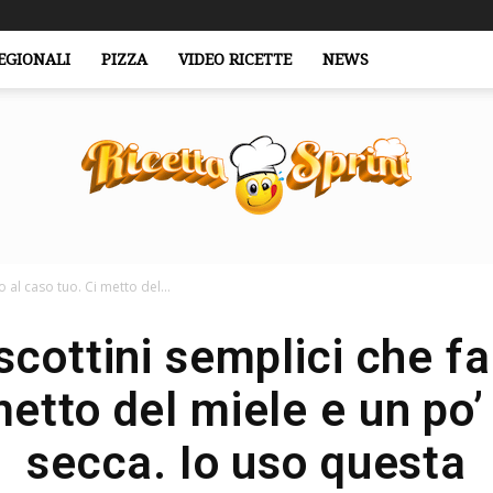
EGIONALI
PIZZA
VIDEO RICETTE
NEWS
 al caso tuo. Ci metto del...
RicettaSprint.it
scottini semplici che f
metto del miele e un po’ 
secca. Io uso questa