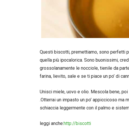
Questi biscotti, premettiamo, sono perfetti p
quella più ipocalorica. Sono buonissimi, credi
grossolanamente le nocciole, tienile da part
farina, lievito, sale e se ti piace un po’ di can
Unisci miele, uovo e olio. Mescola bene, poi i
.Otterrai un impasto un po’ appiccicoso ma m
schiaccia leggermente con il palmo e sistemar
leggi anche:
http://biscotti