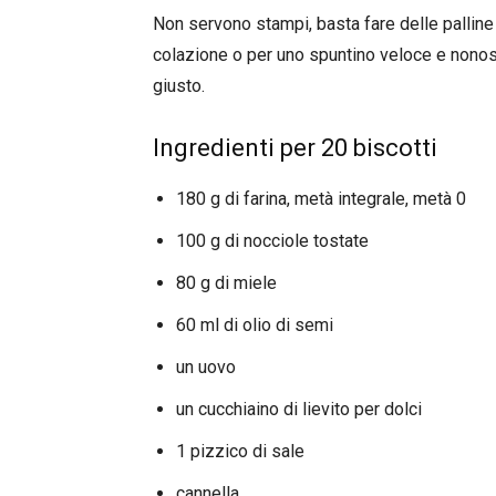
Non servono stampi, basta fare delle palline
colazione o per uno spuntino veloce e nonos
giusto.
Ingredienti per 20 biscotti
180 g di farina, metà integrale, metà 0
100 g di nocciole tostate
80 g di miele
60 ml di olio di semi
un uovo
un cucchiaino di lievito per dolci
1 pizzico di sale
cannella