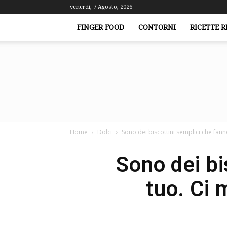
venerdì, 7 Agosto, 2026
FINGER FOOD
CONTORNI
RICETTE R
Home
Dolci
Sono dei biscottini semplici che fanno
Sono dei bi
tuo. Ci 