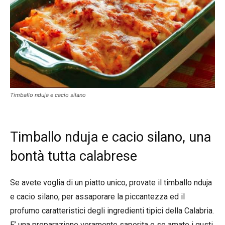
Timballo nduja e cacio silano
Timballo nduja e cacio silano, una
bontà tutta calabrese
Se avete voglia di un piatto unico, provate il timballo nduja
e cacio silano, per assaporare la piccantezza ed il
profumo caratteristici degli ingredienti tipici della Calabria.
E’ una preparazione veramente saporita e se amate i gusti