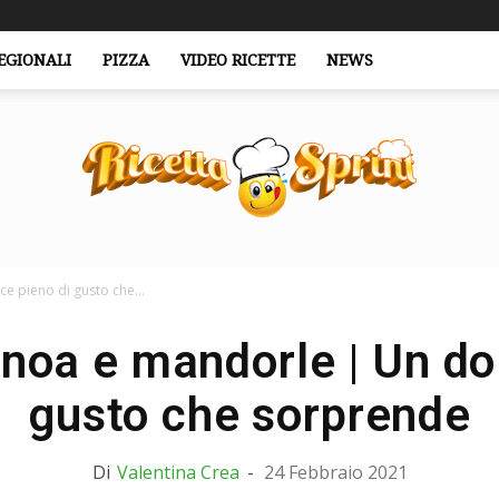
EGIONALI
PIZZA
VIDEO RICETTE
NEWS
e pieno di gusto che...
RicettaSprint.it
inoa e mandorle | Un do
gusto che sorprende
Di
Valentina Crea
-
24 Febbraio 2021