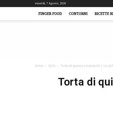
venerdì, 7 Agosto, 2026
FINGER FOOD
CONTORNI
RICETTE R
Home
Dolci
Torta di quinoa e mandorle | Un dolc
Torta di qu