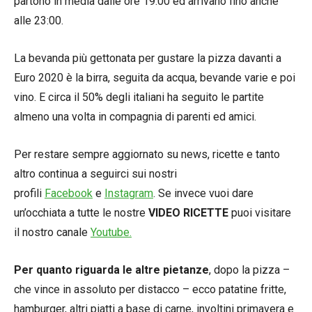
partono in media dalle ore 19:00 ed arrivano fino anche
alle 23:00.
La bevanda più gettonata per gustare la pizza davanti a
Euro 2020 è la birra, seguita da acqua, bevande varie e poi
vino. E circa il 50% degli italiani ha seguito le partite
almeno una volta in compagnia di parenti ed amici.
Per restare sempre aggiornato su news, ricette e tanto
altro continua a seguirci sui nostri
profili
Facebook
e
Instagram
. Se invece vuoi dare
un’occhiata a tutte le nostre
VIDEO RICETTE
puoi visitare
il nostro canale
Youtube.
Per quanto riguarda le altre pietanze
, dopo la pizza –
che vince in assoluto per distacco – ecco patatine fritte,
hamburger, altri piatti a base di carne, involtini primavera e