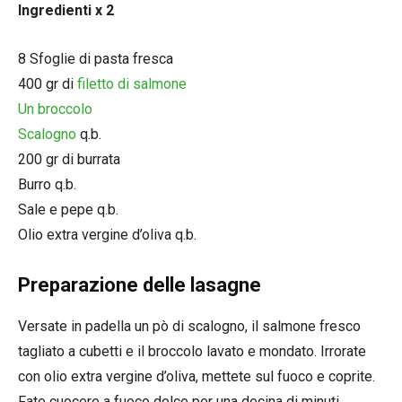
Ingredienti x 2
8 Sfoglie di pasta fresca
400 gr di
filetto di salmone
Un broccolo
Scalogno
q.b.
200 gr di burrata
Burro q.b.
Sale e pepe q.b.
Olio extra vergine d’oliva q.b.
Preparazione delle lasagne
Versate in padella un pò di scalogno, il salmone fresco
tagliato a cubetti e il broccolo lavato e mondato. Irrorate
con olio extra vergine d’oliva, mettete sul fuoco e coprite.
Fate cuocere a fuoco dolce per una decina di minuti.