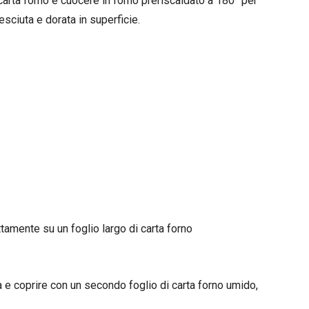
carta forno e cuocere in forno preriscaldato a 180° per
esciuta e dorata in superficie.
ttamente su un foglio largo di carta forno
ura e coprire con un secondo foglio di carta forno umido,