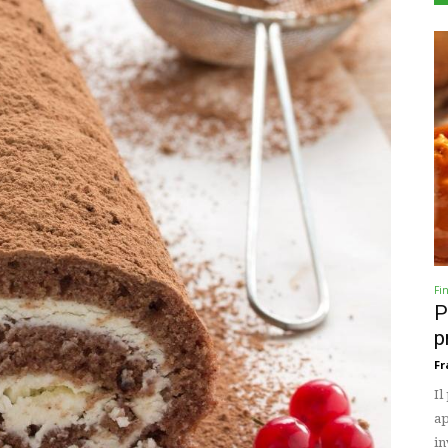
Fi
P
p
Fr
Il
ap
in