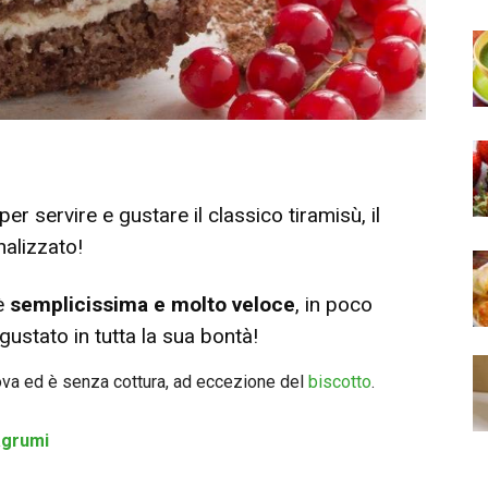
er servire e gustare il classico
tiramisù
, il
nalizzato
!
 è
semplicissima e molto veloce
, in poco
gustato in tutta la sua bontà!
uova ed è senza cottura, ad eccezione del
biscotto
.
agrumi