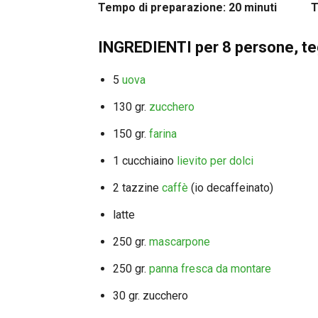
Tempo di preparazione: 20 minuti Tem
INGREDIENTI per 8 persone, te
5
uova
130 gr.
zucchero
150 gr.
farina
1 cucchiaino
lievito per dolci
2 tazzine
caffè
(io decaffeinato)
latte
250 gr.
mascarpone
250 gr.
panna fresca da montare
30 gr. zucchero