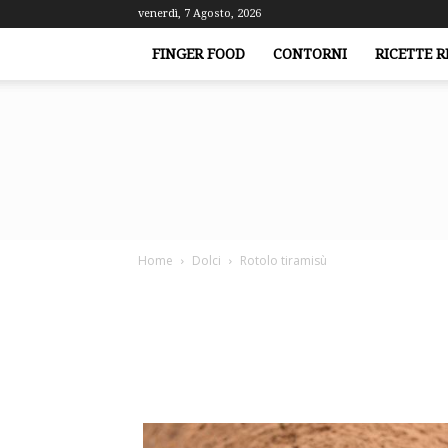
venerdì, 7 Agosto, 2026
FINGER FOOD
CONTORNI
RICETTE R
Home
Dolci
Rotolo tiramisù