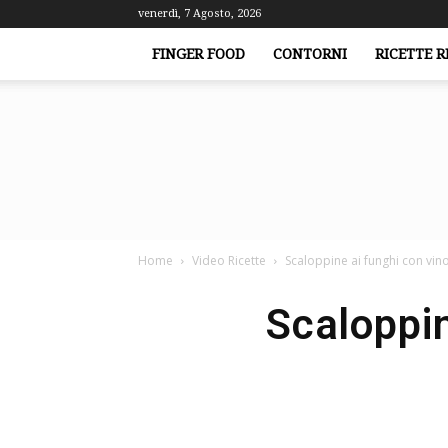
venerdì, 7 Agosto, 2026
FINGER FOOD
CONTORNI
RICETTE R
Home
Video Ricette
Scaloppine ai funghi con vin
Scaloppin