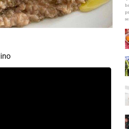
ba
pr
se
vino