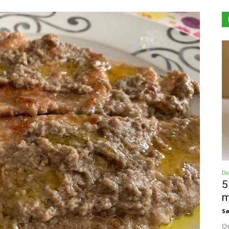
Dol
5
m
Sa
Qu