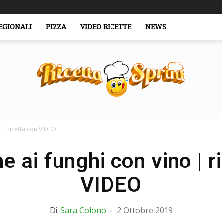
EGIONALI
PIZZA
VIDEO RICETTE
NEWS
o | ricetta con VIDEO
RicettaSprint.it
e ai funghi con vino | r
VIDEO
Di
Sara Colono
-
2 Ottobre 2019