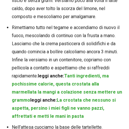
liscio e senza grumi. Versiamo poco alla volta il latte
caldo, dopo aver tolto la scorza del limone, nel
composto e mescoliamo per amalgamare.
Rimettiamo tutto nel tegame e accendiamo di nuovo il
fuoco, mescolando di continuo con la frusta a mano.
Lasciamo che la crema pasticcera di solidifichi e da
quando comincia a bollire calcoliamo ancora 3 minuti.
Infine la versiamo in un contenitore, copriamo con
pellicola a contatto e aspettiamo che si raffreddi
rapidamente.
leggi anche:
Tanti ingredienti, ma
pochissime calorie, questa crostata alla
marmellata la mangi a colazione senza mettere un
grammo
leggi anche:
La crostata che nessuno si
aspetta, persino i miei figli ne vanno pazzi,
affrettati e metti le mani in pasta
Nell’attesa cuociamo la base delle tartellette.