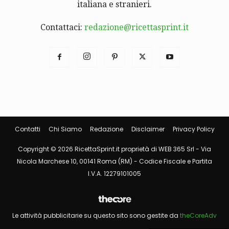
italiana e stranieri.
Contattaci:
redazione@ricettasprint.it
Contatti
Chi Siamo
Redazione
Disclaimer
Privacy Policy
Copyright © 2026 RicettaSprint.it proprietà di WEB 365 Srl - Via
Nicola Marchese 10, 00141 Roma (RM) - Codice Fiscale e Partita
I.V.A. 12279101005
Le attività pubblicitarie su questo sito sono gestite da
theCoreAdv