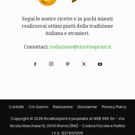
Segui le nostre ricette e in pochi minuti
realizzerai ottimi piatti della tradizione
italiana e stranieri.
Contattaci:
redazione@ricettasprint.it
Contatti
Chi Siamo
Redazione
Disclaimer
Privacy Policy
Copyright © 2026 RicettaSprint.it proprietà di WEB 365 Srl - Via
Nicola Marchese 10, 00141 Roma (RM) - Codice Fiscale e Partita
I.V.A. 12279101005