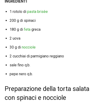
INGREDIENTI
1 rotolo di
pasta brisèe
200 g di spinaci
180 g di
feta
greca
2 uova
30 g di
nocciole
2 cucchiai di parmigiano reggiano
sale fino q.b.
pepe nero q.b.
Preparazione della torta salata
con spinaci e nocciole