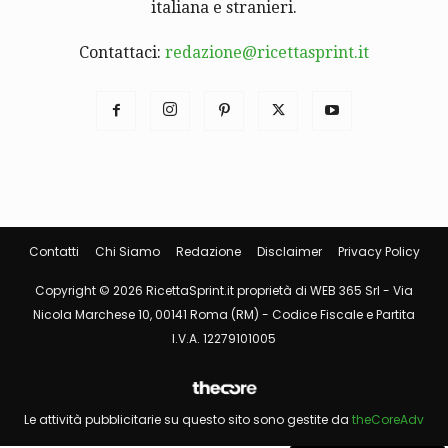
italiana e stranieri.
Contattaci:
redazione@ricettasprint.it
Contatti
Chi Siamo
Redazione
Disclaimer
Privacy Policy
Copyright © 2026 RicettaSprint.it proprietà di WEB 365 Srl - Via
Nicola Marchese 10, 00141 Roma (RM) - Codice Fiscale e Partita
I.V.A. 12279101005
Le attività pubblicitarie su questo sito sono gestite da
theCoreAdv