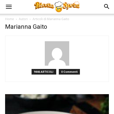
Home
Autori
Articoli di Marianna Gaito
Marianna Gaito
9446 ARTICOLI
0 Commenti